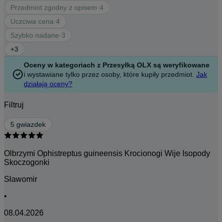
Przedmiot zgodny z opisem
·
4
Uczciwa cena
·
4
Szybko nadane
·
3
+
3
Oceny w kategoriach z Przesyłką OLX są weryfikowane
i wystawiane tylko przez osoby, które kupiły przedmiot.
Jak
działają oceny?
Filtruj
5 gwiazdek
Olbrzymi Ophistreptus guineensis Krocionogi Wije Isopody
Skoczogonki
Sławomir
•
08.04.2026