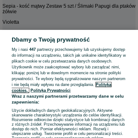
Sepia - kość mątwy Zestaw 5 szt / Ślimaki Papugi dla ptaków
żółwie
Violetta
•
Dbamy o Twoją prywatność
19.06.2024
My i nasi
447
partnerzy przechowujemy lub uzyskujemy dostęp
Przedmiot zgodny z opisem
do informacji na urządzeniu, takich jak unikalne identyfikatory w
plikach cookie w celu przetwarzania danych osobowych.
Bezpieczne opakowanie
Użytkownik może zaakceptować wybory lub zarządzać nimi,
Szybko nadane
klikając poniżej lub w dowolnym momencie na stronie polityki
prywatności. Te wybory będą sygnalizowane naszym partnerom
+
3
i nie będą miały wpływu na dane przeglądania.
Polityka
cookies,
Polityka Prywatności
Wraz z naszymi partnerami przetwarzamy dane w celu
Sepia - kość mątwy Zestaw 5 szt / Ślimaki Papugi dla ptaków
zapewnienia:
żółwie
Użycie dokładnych danych geolokalizacyjnych. Aktywne
Beti
skanowanie charakterystyki urządzenia do celów identyfikacji.
Rozumienie odbiorców dzięki statystyce lub kombinacji danych
z różnych źródeł. Przechowywanie informacji na urządzeniu lub
•
dostęp do nich. Pomiar efektywności reklam. Rozwój i
ulepszanie usług. Tworzenie profili w celu personalizacji treści.
19.06.2024