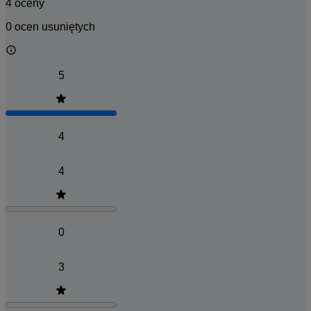
4 oceny
0 ocen usuniętych
5
4
4
0
3